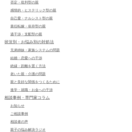
否定・批判型の親
感情的・ヒステリック型の親
自己愛・ナルシスト型の親
責任転嫁・依存型の親
過干渉・支配型の親
状況別・お悩み別の対処法
兄弟姉妹・家族システムの問題
結婚・恋愛への干渉
絶縁・距離を置く方法
老いた親・介護の問題
親と良好な関係をつくるために
進学・就職・お金への干渉
相談事例・専門家コラム
お知らせ
ご相談事例
相談者の声
親子の悩み解決ラジオ