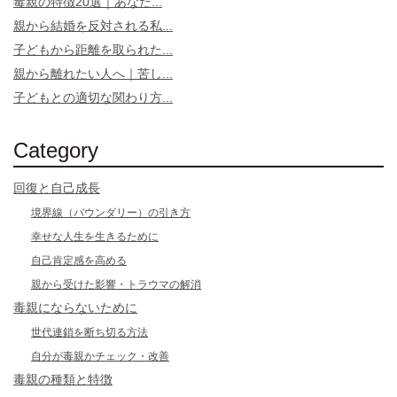
毒親の特徴20選｜あなた...
親から結婚を反対される私...
子どもから距離を取られた...
親から離れたい人へ｜苦し...
子どもとの適切な関わり方...
Category
回復と自己成長
境界線（バウンダリー）の引き方
幸せな人生を生きるために
自己肯定感を高める
親から受けた影響・トラウマの解消
毒親にならないために
世代連鎖を断ち切る方法
自分が毒親かチェック・改善
毒親の種類と特徴