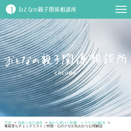
COLUMN
>
>
>
TOP
回復と自己成長
親から受けた影響・トラウマの解消
毒親育ちチェックリスト｜特徴・心のクセが丸わかり心理解説