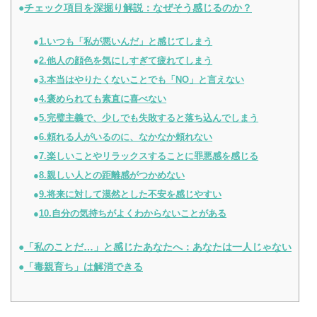
チェック項目を深掘り解説：なぜそう感じるのか？
1.いつも「私が悪いんだ」と感じてしまう
2.他人の顔色を気にしすぎて疲れてしまう
3.本当はやりたくないことでも「NO」と言えない
4.褒められても素直に喜べない
5.完璧主義で、少しでも失敗すると落ち込んでしまう
6.頼れる人がいるのに、なかなか頼れない
7.楽しいことやリラックスすることに罪悪感を感じる
8.親しい人との距離感がつかめない
9.将来に対して漠然とした不安を感じやすい
10.自分の気持ちがよくわからないことがある
「私のことだ…」と感じたあなたへ：あなたは一人じゃない
「毒親育ち」は解消できる