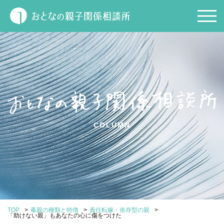
COLUMN
>
>
>
TOP
毒親の種類と特徴
責任転嫁・依存型の親
「助けない親」もあなたの心に傷をつけた