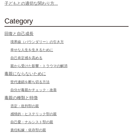
子どもとの適切な関わり方...
Category
回復と自己成長
境界線（バウンダリー）の引き方
幸せな人生を生きるために
自己肯定感を高める
親から受けた影響・トラウマの解消
毒親にならないために
世代連鎖を断ち切る方法
自分が毒親かチェック・改善
毒親の種類と特徴
否定・批判型の親
感情的・ヒステリック型の親
自己愛・ナルシスト型の親
責任転嫁・依存型の親