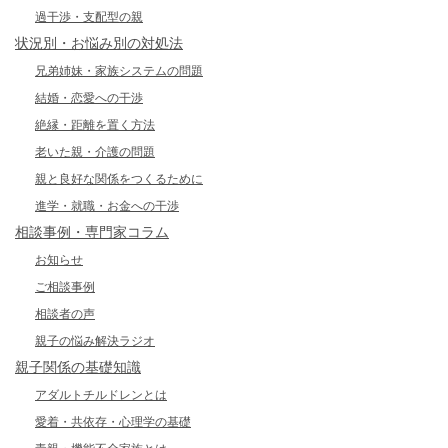
過干渉・支配型の親
状況別・お悩み別の対処法
兄弟姉妹・家族システムの問題
結婚・恋愛への干渉
絶縁・距離を置く方法
老いた親・介護の問題
親と良好な関係をつくるために
進学・就職・お金への干渉
相談事例・専門家コラム
お知らせ
ご相談事例
相談者の声
親子の悩み解決ラジオ
親子関係の基礎知識
アダルトチルドレンとは
愛着・共依存・心理学の基礎