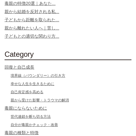
毒親の特徴20選｜あなた...
親から結婚を反対される私...
子どもから距離を取られた...
親から離れたい人へ｜苦し...
子どもとの適切な関わり方...
Category
回復と自己成長
境界線（バウンダリー）の引き方
幸せな人生を生きるために
自己肯定感を高める
親から受けた影響・トラウマの解消
毒親にならないために
世代連鎖を断ち切る方法
自分が毒親かチェック・改善
毒親の種類と特徴