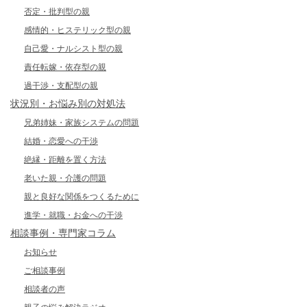
否定・批判型の親
感情的・ヒステリック型の親
自己愛・ナルシスト型の親
責任転嫁・依存型の親
過干渉・支配型の親
状況別・お悩み別の対処法
兄弟姉妹・家族システムの問題
結婚・恋愛への干渉
絶縁・距離を置く方法
老いた親・介護の問題
親と良好な関係をつくるために
進学・就職・お金への干渉
相談事例・専門家コラム
お知らせ
ご相談事例
相談者の声