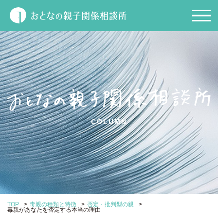
COLUMN
>
>
>
TOP
毒親の種類と特徴
否定・批判型の親
毒親があなたを否定する本当の理由