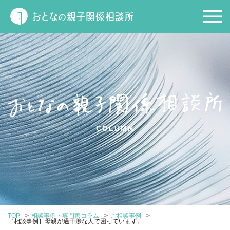
COLUMN
>
>
>
TOP
相談事例・専門家コラム
ご相談事例
［相談事例］母親が過干渉な人で困っています。