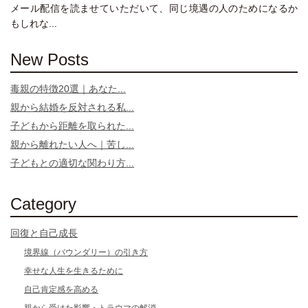
メール配信を読ませていただいて、同じ境遇の人のためになるか
もしれな...
New Posts
毒親の特徴20選｜あなた...
親から結婚を反対される私...
子どもから距離を取られた...
親から離れたい人へ｜苦し...
子どもとの適切な関わり方...
Category
回復と自己成長
境界線（バウンダリー）の引き方
幸せな人生を生きるために
自己肯定感を高める