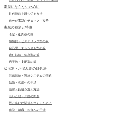
親から受けた影響・トラウマの解消
毒親にならないために
世代連鎖を断ち切る方法
自分が毒親かチェック・改善
毒親の種類と特徴
否定・批判型の親
感情的・ヒステリック型の親
自己愛・ナルシスト型の親
責任転嫁・依存型の親
過干渉・支配型の親
状況別・お悩み別の対処法
兄弟姉妹・家族システムの問題
結婚・恋愛への干渉
絶縁・距離を置く方法
老いた親・介護の問題
親と良好な関係をつくるために
進学・就職・お金への干渉