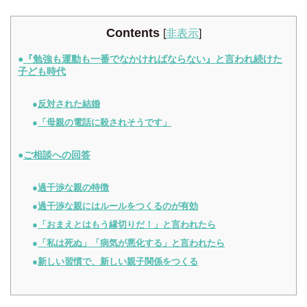
Contents
[
非表示
]
『勉強も運動も一番でなかければならない』と言われ続けた
子ども時代
反対された結婚
「母親の電話に殺されそうです」
ご相談への回答
過干渉な親の特徴
過干渉な親にはルールをつくるのが有効
「おまえとはもう縁切りだ！」と言われたら
「私は死ぬ」「病気が悪化する」と言われたら
新しい習慣で、新しい親子関係をつくる