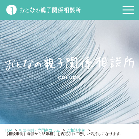
COLUMN
>
>
>
TOP
相談事例・専門家コラム
ご相談事例
［相談事例］母親から結婚相手を否定されて悲しい気持ちになります。