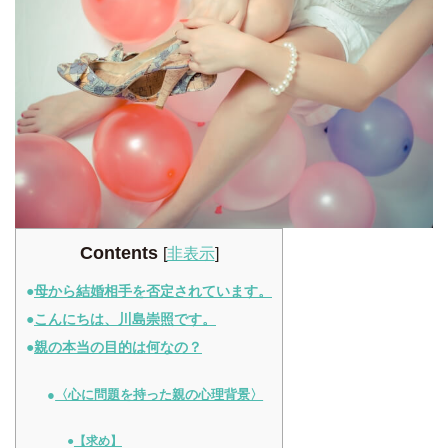
Contents
[
非表示
]
母から結婚相手を否定されています。
こんにちは、川島崇照です。
親の本当の目的は何なの？
〈心に問題を持った親の心理背景〉
【求め】