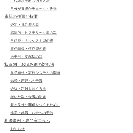
世代連鎖を断ち切る方法
自分が毒親かチェック・改善
毒親の種類と特徴
否定・批判型の親
感情的・ヒステリック型の親
自己愛・ナルシスト型の親
責任転嫁・依存型の親
過干渉・支配型の親
状況別・お悩み別の対処法
兄弟姉妹・家族システムの問題
結婚・恋愛への干渉
絶縁・距離を置く方法
老いた親・介護の問題
親と良好な関係をつくるために
進学・就職・お金への干渉
相談事例・専門家コラム
お知らせ