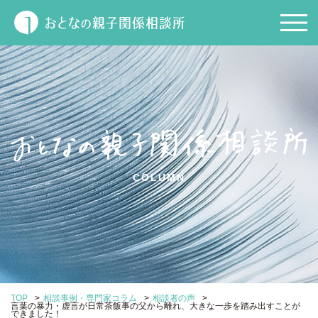
COLUMN
>
>
>
TOP
相談事例・専門家コラム
相談者の声
言葉の暴力・虚言が日常茶飯事の父から離れ、大きな一歩を踏み出すことが
できました！