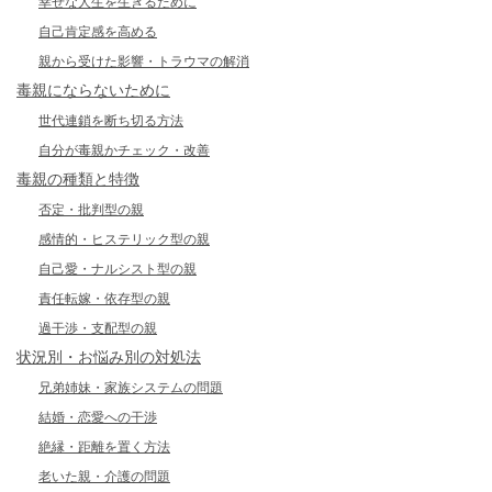
幸せな人生を生きるために
自己肯定感を高める
親から受けた影響・トラウマの解消
毒親にならないために
世代連鎖を断ち切る方法
自分が毒親かチェック・改善
毒親の種類と特徴
否定・批判型の親
感情的・ヒステリック型の親
自己愛・ナルシスト型の親
責任転嫁・依存型の親
過干渉・支配型の親
状況別・お悩み別の対処法
兄弟姉妹・家族システムの問題
結婚・恋愛への干渉
絶縁・距離を置く方法
老いた親・介護の問題