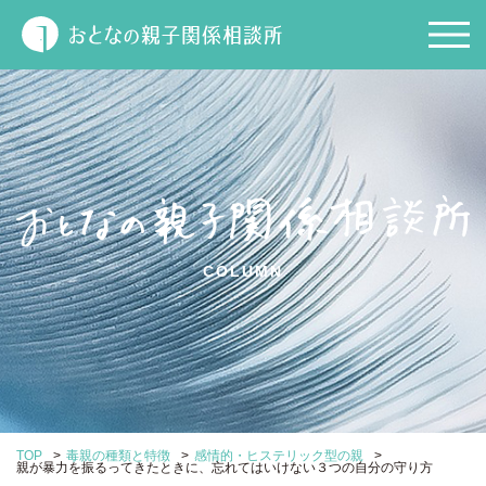
COLUMN
>
>
>
TOP
毒親の種類と特徴
感情的・ヒステリック型の親
親が暴力を振るってきたときに、忘れてはいけない３つの自分の守り方