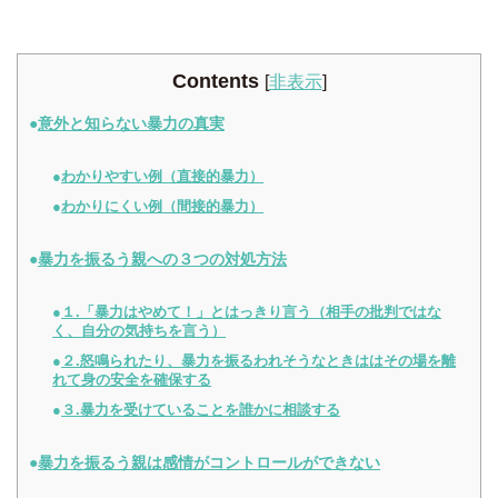
Contents
[
非表示
]
意外と知らない暴力の真実
わかりやすい例（直接的暴力）
わかりにくい例（間接的暴力）
暴力を振るう親への３つの対処方法
１.「暴力はやめて！」とはっきり言う（相手の批判ではな
く、自分の気持ちを言う）
２.怒鳴られたり、暴力を振るわれそうなときははその場を離
れて身の安全を確保する
３.暴力を受けていることを誰かに相談する
暴力を振るう親は感情がコントロールができない