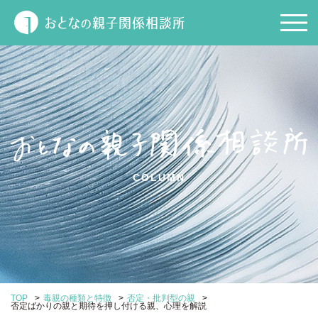
COLUMN
>
>
>
TOP
毒親の種類と特徴
否定・批判型の親
否定ばかりの親と期待を押し付ける親、心理を解説