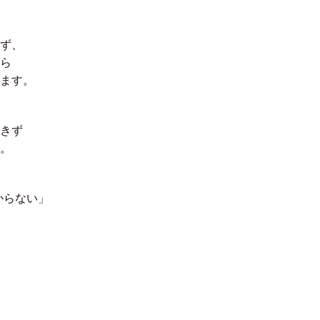
ず、
ら
ます。
きず
。
からない」
」