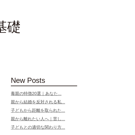
基礎
New Posts
毒親の特徴20選｜あなた...
親から結婚を反対される私...
子どもから距離を取られた...
親から離れたい人へ｜苦し...
子どもとの適切な関わり方...