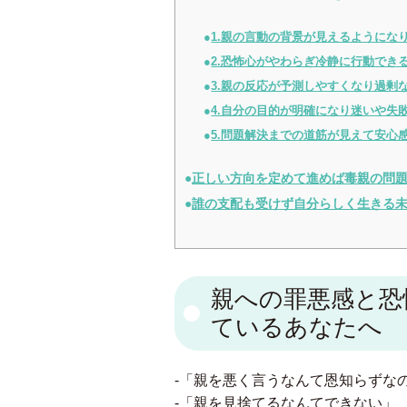
1.親の言動の背景が見えるようにな
2.恐怖心がやわらぎ冷静に行動でき
3.親の反応が予測しやすくなり過剰
4.自分の目的が明確になり迷いや失
5.問題解決までの道筋が見えて安心
正しい方向を定めて進めば毒親の問
誰の支配も受けず自分らしく生きる
親への罪悪感と恐
ているあなたへ
-「親を悪く言うなんて恩知らずな
-「親を見捨てるなんてできない」