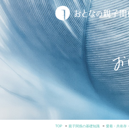
>
>
TOP
親子関係の基礎知識
愛着・共依存