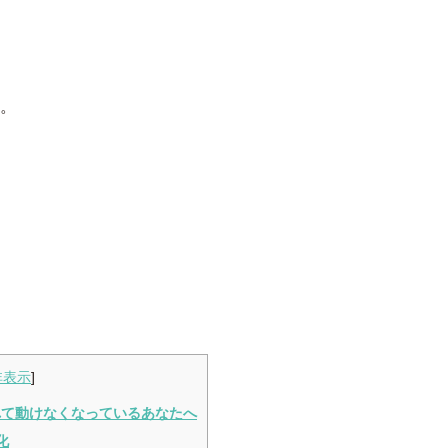
。
非表示
]
れて動けなくなっているあなたへ
化