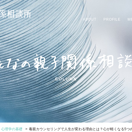
ABOUT
PROFILE
M
COLUMN
>
・心理学の基礎
毒親カウンセリングで人生が変わる理由とは？心が軽くなる5つ