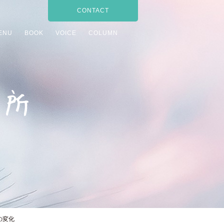
CONTACT
ENU
BOOK
VOICE
COLUMN
の変化