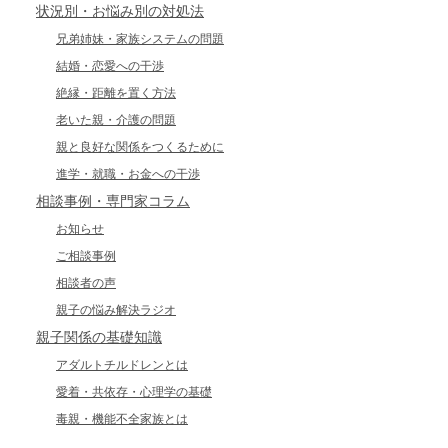
状況別・お悩み別の対処法
兄弟姉妹・家族システムの問題
結婚・恋愛への干渉
絶縁・距離を置く方法
老いた親・介護の問題
親と良好な関係をつくるために
進学・就職・お金への干渉
相談事例・専門家コラム
お知らせ
ご相談事例
相談者の声
親子の悩み解決ラジオ
親子関係の基礎知識
アダルトチルドレンとは
愛着・共依存・心理学の基礎
毒親・機能不全家族とは