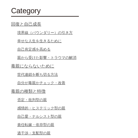
Category
回復と自己成長
境界線（バウンダリー）の引き方
幸せな人生を生きるために
自己肯定感を高める
親から受けた影響・トラウマの解消
毒親にならないために
世代連鎖を断ち切る方法
自分が毒親かチェック・改善
毒親の種類と特徴
否定・批判型の親
感情的・ヒステリック型の親
自己愛・ナルシスト型の親
責任転嫁・依存型の親
過干渉・支配型の親